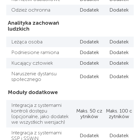
Odzież ochronna
Dodatek
Dodatek
Analityka zachowań
ludzkich
Leżąca osoba
Dodatek
Dodatek
Podniesione ramiona
Dodatek
Dodatek
Kucający człowiek
Dodatek
Dodatek
Naruszenie dystansu
Dodatek
Dodatek
społecznego
Moduły dodatkowe
Integracja z systemami
kontroli dostępu
Maks. 50 cz
Maks. 100 c
(opcjonalne, jako dodatek
ytników
zytników
we wszystkich wersjach)
Integracja z systemami
Dodatek
Dodatek
SSP i SSWiN