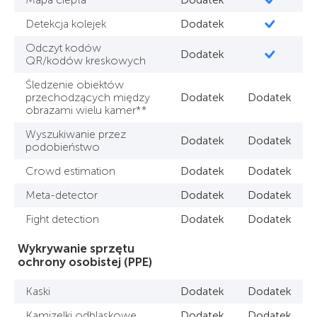
Detekcja kolejek
Dodatek
Odczyt kodów
Dodatek
QR/kodów kreskowych
Śledzenie obiektów
przechodzących między
Dodatek
Dodatek
obrazami wielu kamer**
Wyszukiwanie przez
Dodatek
Dodatek
podobieństwo
Crowd estimation
Dodatek
Dodatek
Meta-detector
Dodatek
Dodatek
Fight detection
Dodatek
Dodatek
Wykrywanie sprzętu
ochrony osobistej (PPE)
Kaski
Dodatek
Dodatek
Kamizelki odblaskowe
Dodatek
Dodatek