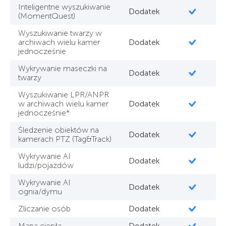
Inteligentne wyszukiwanie
Dodatek
(MomentQuest)
Wyszukiwanie twarzy w
archiwach wielu kamer
Dodatek
jednocześnie
Wykrywanie maseczki na
Dodatek
twarzy
Wyszukiwanie LPR/ANPR
w archiwach wielu kamer
Dodatek
jednocześnie*
Śledzenie obiektów na
Dodatek
kamerach PTZ (Tag&Track)
Wykrywanie AI
Dodatek
ludzi/pojazdów
Wykrywanie AI
Dodatek
ognia/dymu
Zliczanie osób
Dodatek
Mapa ciepła
Dodatek