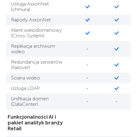
Usługa AxxonNet
(chmura)
Raporty AxxonNet
Klient wielodomenowy
(Cross-System)
Replikacja archiwum
-
wideo
Redundancja serwerów
-
(Failover)
Ściana wideo
-
Usługa LDAP
-
Unifikacja domen
-
-
(DataCenter)
Funkcjonalności AI i
pakiet analityk branży
Retail