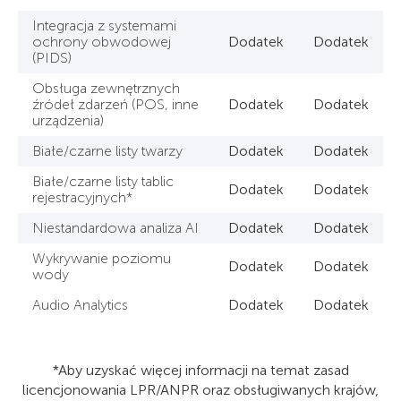
Integracja z systemami
ochrony obwodowej
Dodatek
Dodatek
(PIDS)
Obsługa zewnętrznych
źródeł zdarzeń (POS, inne
Dodatek
Dodatek
urządzenia)
Białe/czarne listy twarzy
Dodatek
Dodatek
Białe/czarne listy tablic
Dodatek
Dodatek
rejestracyjnych*
Niestandardowa analiza AI
Dodatek
Dodatek
Wykrywanie poziomu
Dodatek
Dodatek
wody
Audio Analytics
Dodatek
Dodatek
*Aby uzyskać więcej informacji na temat zasad
licencjonowania LPR/ANPR oraz obsługiwanych krajów,