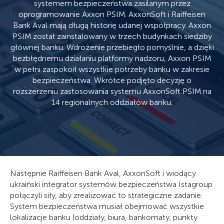
systemem bezpieczeństwa zasilanym przez
oprogramowanie Axxon PSIM. AxxonSoft i Raiffeisen
Bank Aval mają długą historię udanej współpracy. Axxon
PSIM został zainstalowany w trzech budynkach siedziby
głównej banku. Wdrożenie przebiegło pomyślnie, a dzięki
bezbłędnemu działaniu platformy nadzoru, Axxon PSIM
w pełni zaspokoił wszystkie potrzeby banku w zakresie
bezpieczeństwa. Wkrótce podjęto decyzję o
rozszerzeniu zastosowania systemu AxxonSoft PSIM na
14 regionalnych oddziałów banku.
Następnie Raiffeisen Bank Aval, AxxonSoft i wiodący
ukraiński integrator systemów bezpieczeństwa Istagroup
połączyli siły, aby zrealizować to strategiczne zadanie.
System bezpieczeństwa musiał obejmować wszystkie
lokalizacje banku (oddziały, biura, bankomaty, punkty