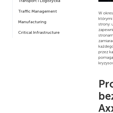
Transport i Logistycka
Traffic Management
W okres
którymi
Manufacturing
strony: 
zapewni
Critical Infrastructure
stronam
zamiara
każdego
przez k
pomagaj
kryzysow
Pr
be
Ax