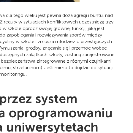
a dla tego wieku jest pewna doza agresji i buntu, nad
 Z reguły w sytuacjach konfliktowych uczestniczą trzy
 w szkole oprócz swojej głównej funkcji, jaką jest
do zapobiegania i rozwiązywania sporów między
yscypliny w szkole i zmusza młodzież o przestępczych
Wymuszenia, groźby, znęcanie się i przemoc wobec
niedostępnych zakątkach szkoły, zostaną zarejestrowane
y bezpieczeństwa zintegrowane z różnymi czujnikami
u, strzelaninom). Jeśli mimo to dojdzie do sytuacji
m monitoringu
.
przez system
na oprogramowaniu
a uniwersytetach