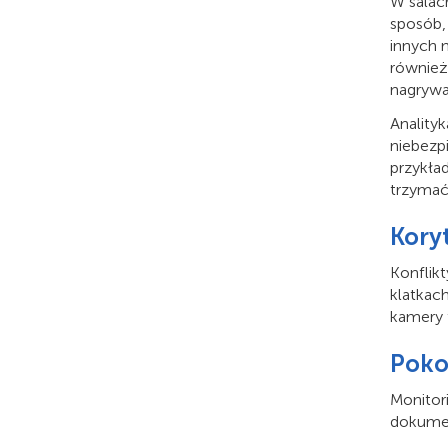
W salac
sposób,
innych 
również
nagrywa
Anality
niebezp
przykła
trzymać
Kory
Konflikt
klatkac
kamery 
Poko
Monitori
dokumen