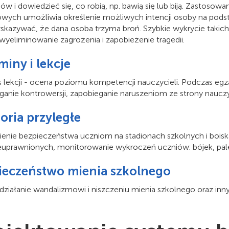
ów i dowiedzieć się, co robią, np. bawią się lub biją. Zastosow
wych umożliwia określenie możliwych intencji osoby na podsta
kazywać, że dana osoba trzyma broń. Szybkie wykrycie takich 
wyeliminowanie zagrożenia i zapobieżenie tragedii.
iny i lekcje
 lekcji - ocena poziomu kompetencji nauczycieli. Podczas egz
ganie kontrowersji, zapobieganie naruszeniom ze strony nauczyc
oria przyległe
enie bezpieczeństwa uczniom na stadionach szkolnych i boiska
euprawnionych, monitorowanie wykroczeń uczniów: bójek, pale
ieczeństwo mienia szkolnego
działanie wandalizmowi i niszczeniu mienia szkolnego oraz in