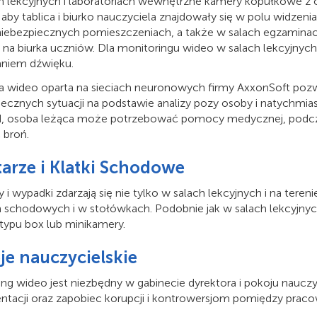
h lekcyjnych i laboratoriach wewnętrzne kamery kopułkowe z 
 aby tablica i biurko nauczyciela znajdowały się w polu widzen
niebezpiecznych pomieszczeniach, a także w salach egzaminacy
 na biurka uczniów. Dla monitoringu wideo w salach lekcyjnych
niem dźwięku.
ka wideo oparta na sieciach neuronowych firmy AxxonSoft poz
iecznych sytuacji na podstawie analizy pozy osoby i natychm
d, osoba leżąca może potrzebować pomocy medycznej, podcz
 broń.
tarze i Klatki Schodowe
y i wypadki zdarzają się nie tylko w salach lekcyjnych i na teren
h schodowych i w stołówkach. Podobnie jak w salach lekcyjnyc
typu box lub minikamery.
je nauczycielskie
ng wideo jest niezbędny w gabinecie dyrektora i pokoju nauczyc
tacji oraz zapobiec korupcji i kontrowersjom pomiędzy praco