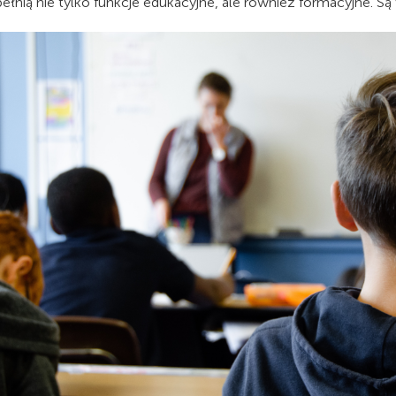
ełnią nie tylko funkcje edukacyjne, ale również formacyjne. Są 