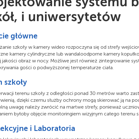
ojektowanie systemu b
kół, i uniwersytetów
cie główne
anie szkoły w kamery wideo rozpoczyna się od strefy wejściowe
zne kamery cylindryczne lub wandaloodporne kamery kopułk
j jakości obraz w nocy. Możliwe jest również zintegrowanie 
krywania gości o podwyższonej temperaturze ciała.
n szkoły
rwacji terenu szkoły z odległości ponad 30 metrów warto z
wienią, dzięki czemu służby ochrony mogą skierować ją na po
lną uwagę należy zwrócić na martwe strefy, ponieważ uczniowi
aniem byłoby objęcie monitoringiem wizyjnym całego terenu s
lekcyjne i Laboratoria