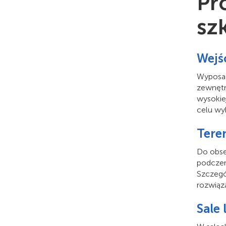
Pr
sz
Wejś
Wyposaż
zewnętr
wysokie
celu wy
Tere
Do obse
podczer
Szczegó
rozwiąz
Sale 