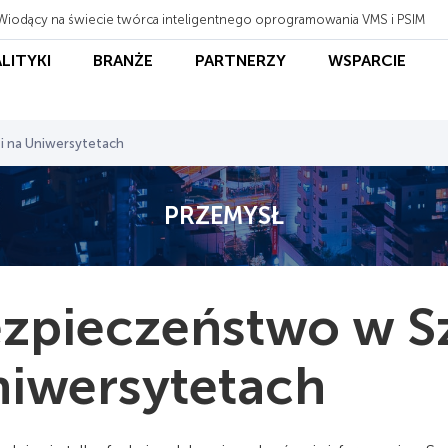
Wiodący na świecie twórca inteligentnego oprogramowania VMS i PSIM
ALITYKI
BRANŻE
PARTNERZY
WSPARCIE
i na Uniwersytetach
PRZEMYSŁ
zpieczeństwo w Sz
iwersytetach