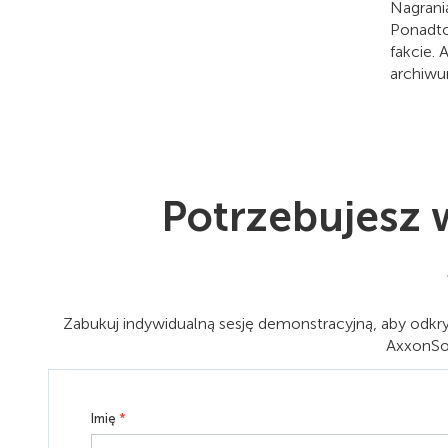
Nagrani
Ponadto
fakcie.
archiwu
Potrzebujesz w
Zabukuj indywidualną sesję demonstracyjną, aby odkr
AxxonSof
Imię
*