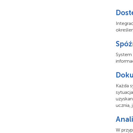
Dost
Integra
określe
Spóź
System 
informa
Doku
Każda s
sytuacj
uzyskan
ucznia, 
Anal
W przyp