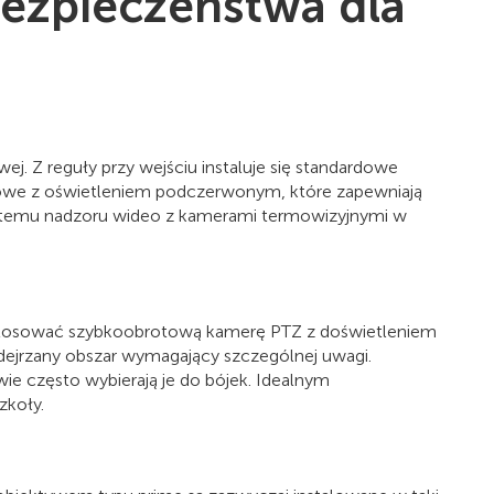
ezpieczeństwa dla
j. Z reguły przy wejściu instaluje się standardowe
owe z oświetleniem podczerwonym, które zapewniają
systemu nadzoru wideo z kamerami termowizyjnymi w
astosować szybkoobrotową kamerę PTZ z doświetleniem
dejrzany obszar wymagający szczególnej uwagi.
e często wybierają je do bójek. Idealnym
zkoły.