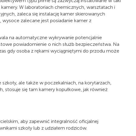
obiektywem typu prime są zazwyczaj instalowane w taki
ia kamery. W laboratoriach chemicznych, warsztatach i
jnych, zaleca się instalację kamer skierowanych
, wysoce zalecane jest posiadanie kamer z
wala na automatyczne wykrywanie potencjalnie
iastowe powiadomienie o nich służb bezpieczeństwa. Na
as gdy osoba z rękami wyciągniętymi do przodu może
ie szkoły, ale także w poczekalniach, na korytarzach,
h, stosuje się tam kamery kopułkowe, jak również
ielskim, aby zapewnić integralność oficjalnej
wnikami szkoły lub z udziałem rodziców.