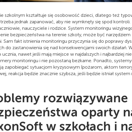
ie szkolnym kształtuje się osobowość dzieci, dlatego też typow
 trzeba jednak zapanować, aby nie wymknęły się spod kontroli.
uczniowie, nauczyciele i rodzice. System monitoringu wizyjnego
enie bezpieczeństwa na terenie szkoły, może być narzędziem 
i. Sam fakt istnienia monitoringu przyczynia się do poprawy d
ch do zastanowienia się nad konsekwencjami swoich działań. 
 ucznia, nawet jeśli mają miejsce w najdalszych i najbardziej 
amery monitoringu i nie pozostaną bezkarne. Ponadto, system
ą zapobiegać sytuacjom kryzysowym (pożarom, aktom terroryzm
ej, reakcja będzie znacznie szybsza, jeśli będzie istniał syste
oblemy rozwiązywane 
zpieczeństwa oparty 
xonSoft w szkołach i n