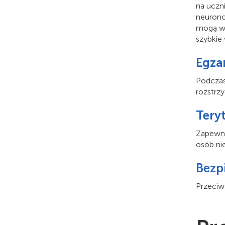
na uczni
neurono
mogą ws
szybkie 
Egzam
Podczas
rozstrzy
Teryt
Zapewni
osób ni
Bezp
Przeciw