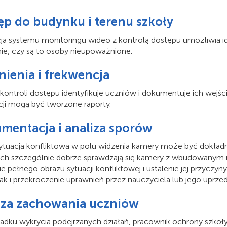
ęp do budynku i terenu szkoły
cja systemu monitoringu wideo z kontrolą dostępu umożliwia i
nie, czy są to osoby nieupoważnione.
nienia i frekwencja
kontroli dostępu identyfikuje uczniów i dokumentuje ich wejści
cji mogą być tworzone raporty.
mentacja i analiza sporów
ytuacja konfliktowa w polu widzenia kamery może być dokładn
ach szczególnie dobrze sprawdzają się kamery z wbudowanym
ie pełnego obrazu sytuacji konfliktowej i ustalenie jej przyc
jak i przekroczenie uprawnień przez nauczyciela lub jego uprze
iza zachowania uczniów
adku wykrycia podejrzanych działań, pracownik ochrony szko