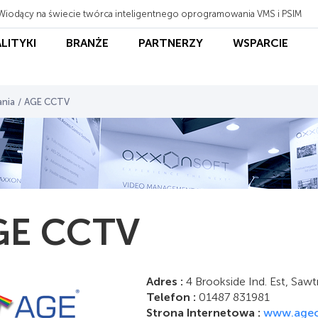
Wiodący na świecie twórca inteligentnego oprogramowania VMS i PSIM
ALITYKI
BRANŻE
PARTNERZY
WSPARCIE
ania
/
AGE CCTV
GE CCTV
Adres :
4 Brookside Ind. Est, Saw
Telefon :
01487 831981
Strona Internetowa :
www.agec