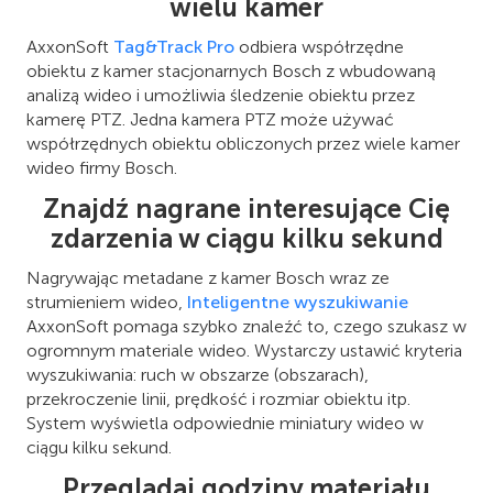
wielu kamer
AxxonSoft
Tag&Track Pro
odbiera współrzędne
obiektu z kamer stacjonarnych Bosch z wbudowaną
analizą wideo i umożliwia śledzenie obiektu przez
kamerę PTZ. Jedna kamera PTZ może używać
współrzędnych obiektu obliczonych przez wiele kamer
wideo firmy Bosch.
Znajdź nagrane interesujące Cię
zdarzenia w ciągu kilku sekund
Nagrywając metadane z kamer Bosch wraz ze
strumieniem wideo,
Inteligentne wyszukiwanie
AxxonSoft pomaga szybko znaleźć to, czego szukasz w
ogromnym materiale wideo. Wystarczy ustawić kryteria
wyszukiwania: ruch w obszarze (obszarach),
przekroczenie linii, prędkość i rozmiar obiektu itp.
System wyświetla odpowiednie miniatury wideo w
ciągu kilku sekund.
Przeglądaj godziny materiału