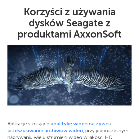
Korzyści z używania
dysków Seagate z
produktami AxxonSoft
Aplikacje stosujące
analitykę wideo na żywo
i
przeszukiwanie archiwów wideo
, przy jednoczesnym
nagrywaniu wielu strumieni wideo w jakości HD,