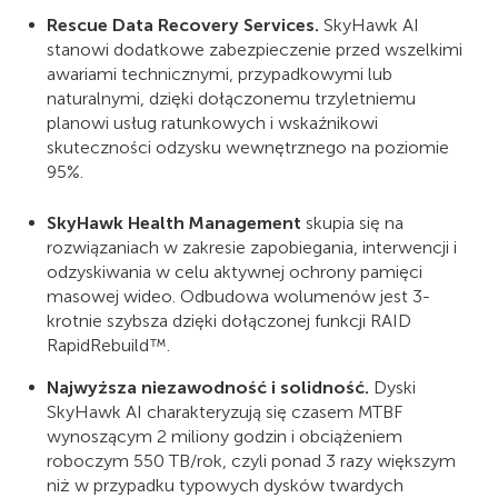
Rescue Data Recovery Services.
SkyHawk AI
stanowi dodatkowe zabezpieczenie przed wszelkimi
awariami technicznymi, przypadkowymi lub
naturalnymi, dzięki dołączonemu trzyletniemu
planowi usług ratunkowych i wskaźnikowi
skuteczności odzysku wewnętrznego na poziomie
95%.
SkyHawk Health Management
skupia się na
rozwiązaniach w zakresie zapobiegania, interwencji i
odzyskiwania w celu aktywnej ochrony pamięci
masowej wideo. Odbudowa wolumenów jest 3-
krotnie szybsza dzięki dołączonej funkcji RAID
RapidRebuild™.
Najwyższa niezawodność i solidność.
Dyski
SkyHawk AI charakteryzują się czasem MTBF
wynoszącym 2 miliony godzin i obciążeniem
roboczym 550 TB/rok, czyli ponad 3 razy większym
niż w przypadku typowych dysków twardych