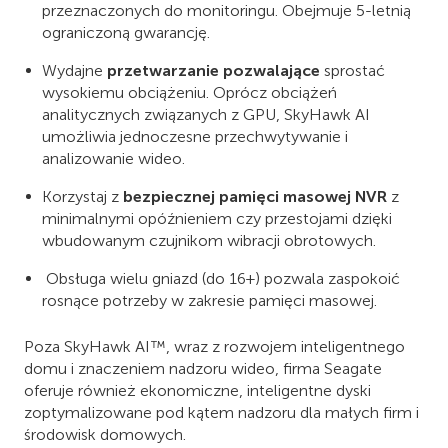
przeznaczonych do monitoringu. Obejmuje 5-letnią
ograniczoną gwarancję.
Wydajne
przetwarzanie pozwalające
sprostać
wysokiemu obciążeniu. Oprócz obciążeń
analitycznych związanych z GPU, SkyHawk AI
umożliwia jednoczesne przechwytywanie i
analizowanie wideo.
Korzystaj z
bezpiecznej pamięci masowej NVR
z
minimalnymi opóźnieniem czy przestojami dzięki
wbudowanym czujnikom wibracji obrotowych.
Obsługa wielu gniazd (do 16+) pozwala zaspokoić
rosnące potrzeby w zakresie pamięci masowej.
Poza SkyHawk AI™, wraz z rozwojem inteligentnego
domu i znaczeniem nadzoru wideo, firma Seagate
oferuje również ekonomiczne, inteligentne dyski
zoptymalizowane pod kątem nadzoru dla małych firm i
środowisk domowych.