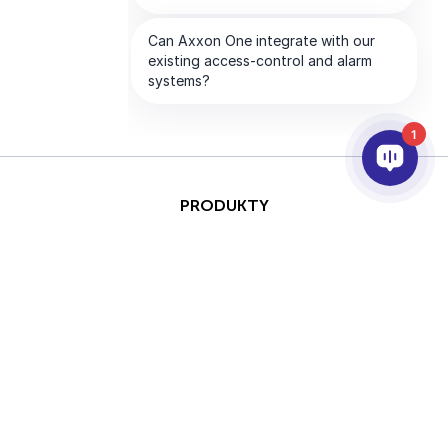
1
PRODUKTY
AI I ANALITYKA
INTEGRACJA
PARTNERZY
FIRMA
Prawa
This site is protected by
autorskie © 2026 AxxonSoft.
reCAPTCHA and the Google
Wszelkie prawa zastrzeżone.
Polityka prywatności
and
Terms