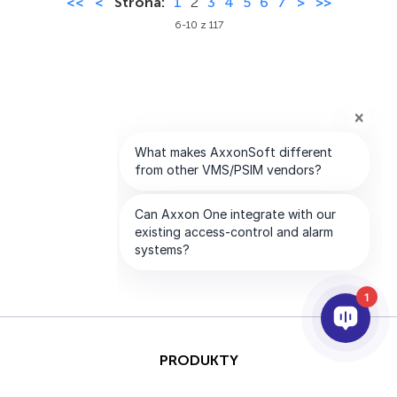
<<
<
Strona:
1
2
3
4
5
6
7
>
>>
6-10 z 117
1
PRODUKTY
AI I ANALITYKA